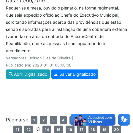
Data: 10/09/2019
Requer-se a mesa, ouvido o plenário, na forma regimental,
que seja expedido oficio ao Chefe do Executivo Municipal,
solicitando informações acerca das providências que estão
sendo elaboradas para a instalação de uma cobertura externa
(varanda) na área da entrada do Anexo/Centro de
Reabilitação, onde as pessoas ficam aguardando o
atendimento.
Vereadores: Joilson Dias de Oliveira |
Publicado em: 2020-01-01 00:00:00
Abrir Digitalizado
Salvar Digitalizado
Página(s):
1
2
3
4
5
6
7
8
9
10
13
11
12
14
15
16
17
18
19
20