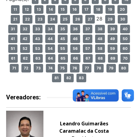
11
12
13
14
15
16
17
18
19
20
28
21
22
23
24
25
26
27
29
30
31
32
33
34
35
36
37
38
39
40
41
42
43
44
45
46
47
48
49
50
51
52
53
54
55
56
57
58
59
60
61
62
63
64
65
66
67
68
69
70
71
72
73
74
75
76
77
78
79
80
81
82
83
Vereadores:
Leandro Guimarães
Caramalac da Costa