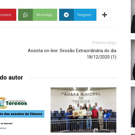
para
cima
interest
WhatsApp
Telegram
ou
para
baixo
para
Próximo artigo
aumentar
Assista on-line: Sessão Extraordinária do dia
ou
18/12/2020 (1)
diminuir
o
do autor
volume.