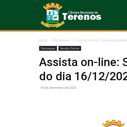
Câmara
Início
Destaques
Assista on-line: Sessão Extraord
Municipal
Destaques
Sessão Online
Assista on-line:
do dia 16/12/20
de
16 de dezembro de 2020
Terenos