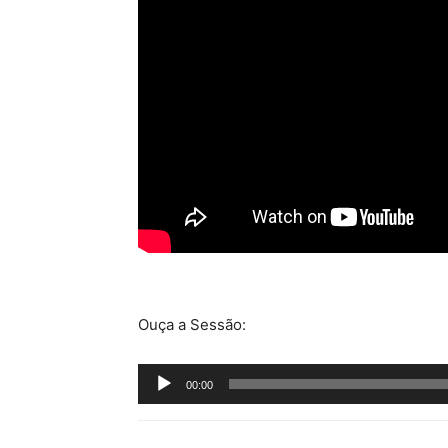
Ouça a Sessão:
Tocador
00:00
de
áudio