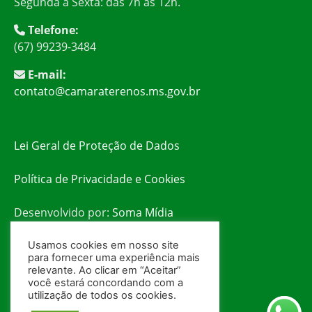
Segunda à Sexta: das 7h às 12h.
Telefone:
(67) 99239-3484
E-mail:
contato@camaraterenos.ms.gov.br
Lei Geral de Proteção de Dados
Política de Privacidade e Cookies
Desenvolvido por:
Soma Mídia
Usamos cookies em nosso site
para fornecer uma experiência mais
relevante. Ao clicar em “Aceitar”
você estará concordando com a
utilização de todos os cookies.