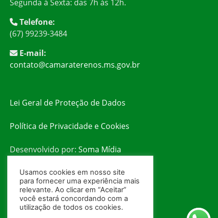
Segunda à Sexta: das 7h às 12h.
Telefone:
(67) 99239-3484
E-mail:
contato@camaraterenos.ms.gov.br
Lei Geral de Proteção de Dados
Política de Privacidade e Cookies
Desenvolvido por:
Soma Mídia
Usamos cookies em nosso site
para fornecer uma experiência mais
relevante. Ao clicar em “Aceitar”
você estará concordando com a
utilização de todos os cookies.