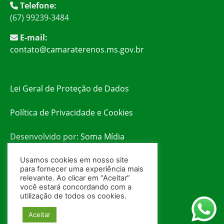
Telefone:
(67) 99239-3484
E-mail:
contato@camaraterenos.ms.gov.br
Lei Geral de Proteção de Dados
Política de Privacidade e Cookies
Desenvolvido por:
Soma Mídia
Usamos cookies em nosso site
para fornecer uma experiência mais
relevante. Ao clicar em “Aceitar”
você estará concordando com a
utilização de todos os cookies.
Aceitar