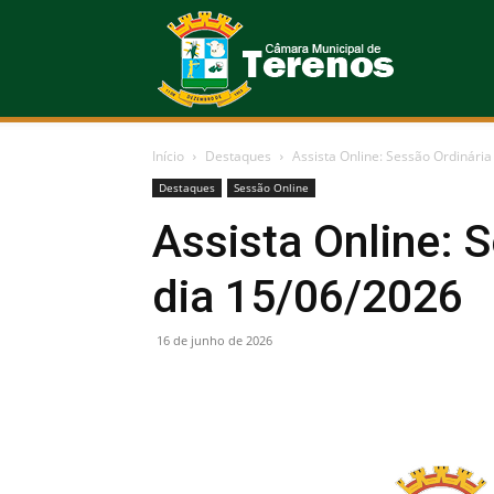
Câmara
Início
Destaques
Assista Online: Sessão Ordinária
Municipal
Destaques
Sessão Online
Assista Online: 
dia 15/06/2026
de
16 de junho de 2026
Terenos