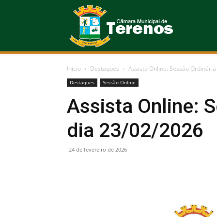
Câmara
Início
Destaques
Assista Online: Sessão Ordinária
Municipal
Destaques
Sessão Online
Assista Online: 
dia 23/02/2026
de
24 de fevereiro de 2026
Terenos