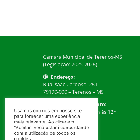
Câmara Municipal de Terenos-MS
(Legislação: 2025-2028)
Endereço:
Rua Isaac Cardoso, 281
79190-000 – Terenos – MS
Horário de Atendimento:
Usamos cookies em nosso site
Segunda à Sexta: das 7h às 12h.
para fornecer uma experiência
mais relevante. Ao clicar em
Telefone:
“Aceitar” você estará concordando
(67) 99239-3484
com a utilização de todos os
cookies.