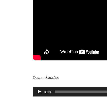
Ouça a Sessão:
Tocador
00:00
de
áudio