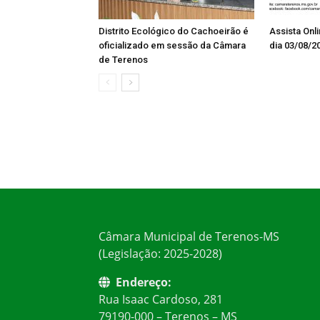
Distrito Ecológico do Cachoeirão é
Assista Onl
oficializado em sessão da Câmara
dia 03/08/2
de Terenos
Câmara Municipal de Terenos-MS
(Legislação: 2025-2028)
Endereço:
Rua Isaac Cardoso, 281
79190-000 – Terenos – MS