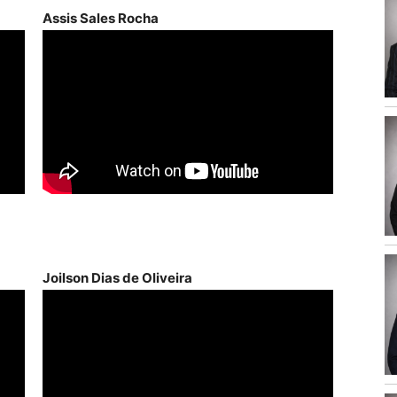
para
Assis Sales Rocha
cima
ou
para
baixo
para
aumentar
ou
diminuir
o
volume.
Joilson Dias de Oliveira