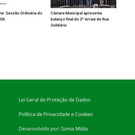
ine: Sessão Ordinária do
Câmara Municipal apresenta
026
balanço final do 2º Arraiá de Rua
Solidário
Lei Geral de Proteção de Dados
Política de Privacidade e Cookies
Desenvolvido por:
Soma Mídia