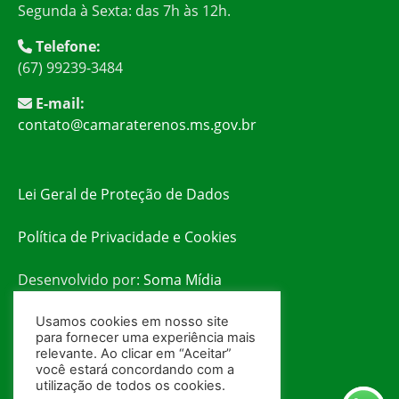
Segunda à Sexta: das 7h às 12h.
Telefone:
(67) 99239-3484
E-mail:
contato@camaraterenos.ms.gov.br
Lei Geral de Proteção de Dados
Política de Privacidade e Cookies
Desenvolvido por:
Soma Mídia
Usamos cookies em nosso site
para fornecer uma experiência mais
relevante. Ao clicar em “Aceitar”
você estará concordando com a
utilização de todos os cookies.