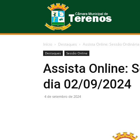
Câmara
Início
Destaques
Assista Online: Sessão Ordinária
Municipal
Destaques
Sessão Online
Assista Online: 
dia 02/09/2024
de
4 de setembro de 2024
Terenos