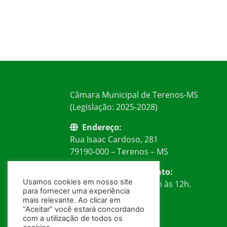
Câmara Municipal de Terenos-MS
(Legislação: 2025-2028)
Endereço:
Rua Isaac Cardoso, 281
79190-000 – Terenos – MS
Horário de Atendimento:
Usamos cookies em nosso site
Segunda à Sexta: das 7h às 12h.
para fornecer uma experiência
mais relevante. Ao clicar em
Telefone:
“Aceitar” você estará concordando
(67) 99239-3484
com a utilização de todos os